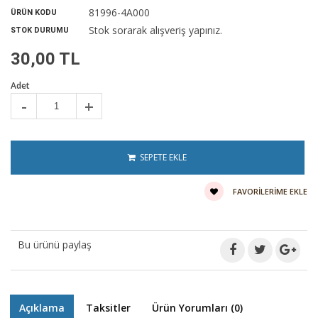
81996-4A000
ÜRÜN KODU
Stok sorarak alışveriş yapınız.
STOK DURUMU
30,00 TL
Adet
-
+
SEPETE EKLE
FAVORILERIME EKLE
Bu ürünü paylaş
Açıklama
Taksitler
Ürün Yorumları (0)