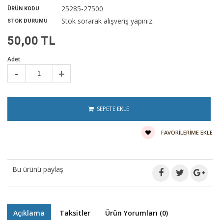
25285-27500
ÜRÜN KODU
Stok sorarak alışveriş yapınız.
STOK DURUMU
50,00 TL
Adet
-
+
SEPETE EKLE
FAVORILERIME EKLE
Bu ürünü paylaş
Açıklama
Taksitler
Ürün Yorumları (0)