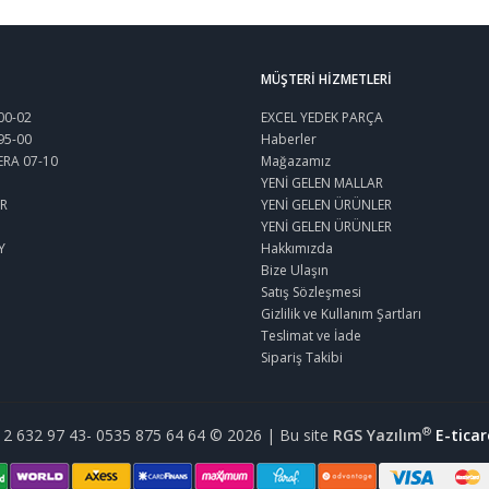
MÜŞTERI HIZMETLERI
00-02
EXCEL YEDEK PARÇA
95-00
Haberler
ERA 07-10
Mağazamız
YENİ GELEN MALLAR
R
YENİ GELEN ÜRÜNLER
YENİ GELEN ÜRÜNLER
Y
Hakkımızda
Bize Ulaşın
Satış Sözleşmesi
Gizlilik ve Kullanım Şartları
Teslimat ve İade
Sipariş Takibi
®
32 97 43- 0535 875 64 64 © 2026 | Bu site
RGS Yazılım
E-ticar