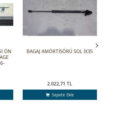
SI ÖN
BAGAJ AMÖRTİSÖRÜ SOL İX35
AMÖRT
TAGE
İX35/SPO
6-
2.022,71 TL
Sepete Ekle