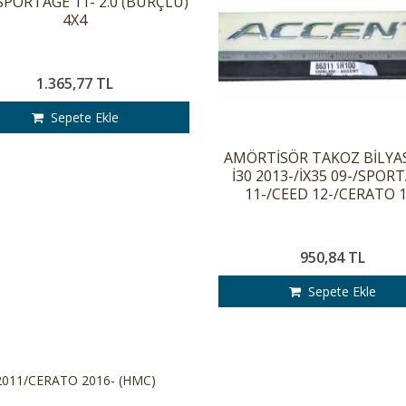
SPORTAGE 11- 2.0 (BURÇLU)
4X4
1.365,77 TL
Sepete Ekle
AMÖRTİSÖR TAKOZ BİLYA
İ30 2013-/İX35 09-/SPOR
11-/CEED 12-/CERATO 1
950,84 TL
Sepete Ekle
011/CERATO 2016- (HMC)