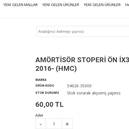
YENİ GELEN MALLAR
YENİ GELEN ÜRÜNLER
YENİ GELEN ÜRÜNLER
H
AMÖRTİSÖR STOPERİ ÖN İX
2016- (HMC)
MARKA
54626-3S000
ÜRÜN KODU
Stok sorarak alışveriş yapınız.
STOK DURUMU
60,00 TL
Adet
-
+