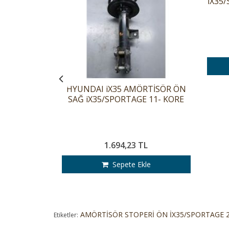
İX35/
RTİSÖR ÖN
HYUNDAI iX35 AMÖRTİSÖR ÖN
 11- KORE
SAĞ iX35/SPORTAGE 11- KORE
L
1.694,23 TL
le
Sepete Ekle
AMÖRTİSÖR STOPERİ ÖN İX35/SPORTAGE 2
Etiketler: