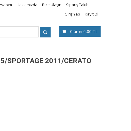
esabım
Hakkımızda
Bize Ulaşın
Sipariş Takibi
Giriş Yap
Kayıt Ol
0
ürün
0,00 TL
35/SPORTAGE 2011/CERATO