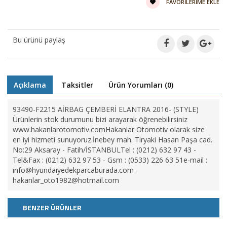
FAVORILERIME EKLE
Bu ürünü paylaş
Açıklama
Taksitler
Ürün Yorumları (0)
93490-F2215 AİRBAG ÇEMBERİ ELANTRA 2016- (STYLE)
Ürünlerin stok durumunu bizi arayarak öğrenebilirsiniz
www.hakanlarotomotiv.comHakanlar Otomotiv olarak size
en iyi hizmeti sunuyoruz.İnebey mah. Tiryaki Hasan Paşa cad.
No:29 Aksaray - Fatih/İSTANBULTel : (0212) 632 97 43 -
Tel&Fax : (0212) 632 97 53 - Gsm : (0533) 226 63 51e-mail :
info@hyundaiyedekparcaburada.com
-
hakanlar_oto1982@hotmail.com
BENZER ÜRÜNLER