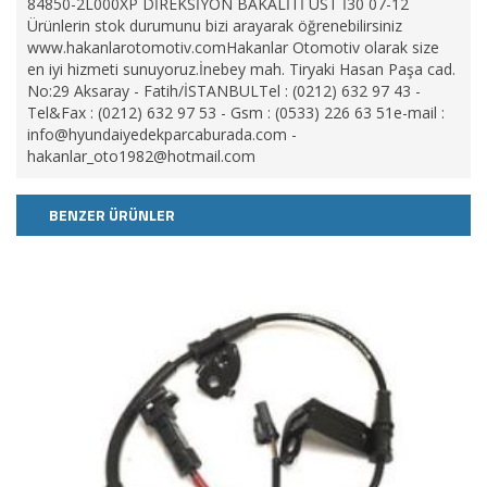
84850-2L000XP DİREKSİYON BAKALİTİ ÜST İ30 07-12
Ürünlerin stok durumunu bizi arayarak öğrenebilirsiniz
www.hakanlarotomotiv.comHakanlar Otomotiv olarak size
en iyi hizmeti sunuyoruz.İnebey mah. Tiryaki Hasan Paşa cad.
No:29 Aksaray - Fatih/İSTANBULTel : (0212) 632 97 43 -
Tel&Fax : (0212) 632 97 53 - Gsm : (0533) 226 63 51e-mail :
info@hyundaiyedekparcaburada.com
-
hakanlar_oto1982@hotmail.com
BENZER ÜRÜNLER