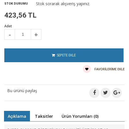
Stok sorarak alışveriş yapınız.
STOK DURUMU
423,56 TL
Adet
-
+
SEPETE EKLE
FAVORILERIME EKLE
Bu ürünü paylaş
Açıklama
Taksitler
Ürün Yorumları (0)