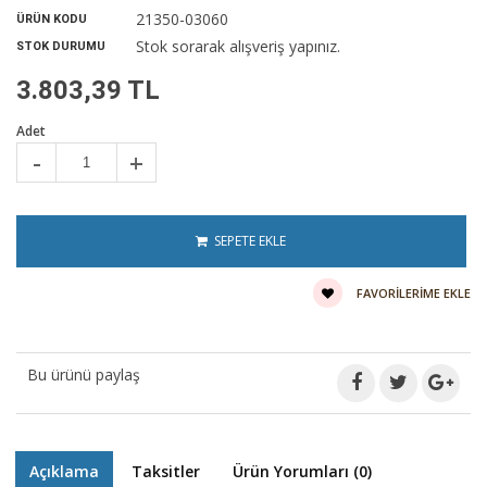
21350-03060
ÜRÜN KODU
Stok sorarak alışveriş yapınız.
STOK DURUMU
3.803,39 TL
Adet
-
+
SEPETE EKLE
FAVORILERIME EKLE
Bu ürünü paylaş
Açıklama
Taksitler
Ürün Yorumları (0)