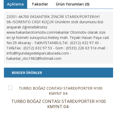
Açıklama
Taksitler
Ürün Yorumları (0)
23351-4A700 EKSANTRİK ZİNCİRİ STAREX/PORTER/H1
08-/SORENTO CRDİ KÜÇÜK Ürünlerin stok durumunu bizi
arayarak öğrenebilirsiniz
www.hakanlarotomotiv.comHakanlar Otomotiv olarak size
en iyi hizmeti sunuyoruz.İnebey mah. Tiryaki Hasan Paşa cad.
No:29 Aksaray - Fatih/İSTANBULTel : (0212) 632 97 43 -
Tel&Fax : (0212) 632 97 53 - Gsm : (0533) 226 63 51e-mail :
info@hyundaiyedekparcaburada.com
-
hakanlar_oto1982@hotmail.com
BENZER ÜRÜNLER
TURBO BOĞAZ CONTASI STAREX/PORTER H100
KMYNT 04-