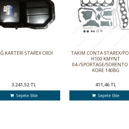
Ğ KARTERİ STAREX CRDİ
TAKIM CONTA STAREX/P
H100 KMYNT
04-/SPORTAGE/SORENTO 
KORE 140BG
3.241,52 TL
411,46 TL
Sepete Ekle
Sepete Ekle