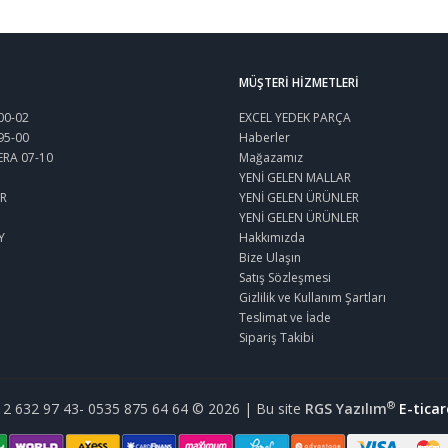
MÜŞTERI HIZMETLERI
00-02
EXCEL YEDEK PARÇA
95-00
Haberler
ERA 07-10
Mağazamız
YENİ GELEN MALLAR
R
YENİ GELEN ÜRÜNLER
YENİ GELEN ÜRÜNLER
Y
Hakkımızda
Bize Ulaşın
Satış Sözleşmesi
Gizlilik ve Kullanım Şartları
Teslimat ve İade
Sipariş Takibi
®
32 97 43- 0535 875 64 64 © 2026 | Bu site
RGS Yazılım
E-ticar