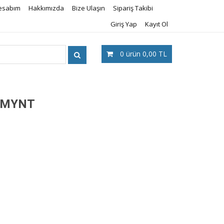
esabım
Hakkımızda
Bize Ulaşın
Sipariş Takibi
Giriş Yap
Kayıt Ol
0
ürün
0,00 TL
 KMYNT