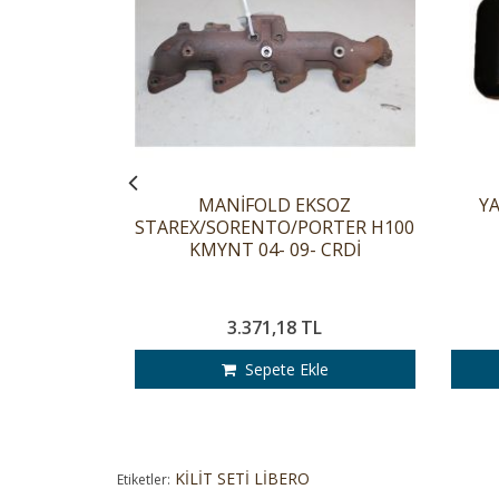
DYATÖRE
)
le
MANİFOLD EKSOZ
YA
STAREX/SORENTO/PORTER H100
KMYNT 04- 09- CRDİ
3.371,18 TL
Sepete Ekle
KİLİT SETİ LİBERO
Etiketler: