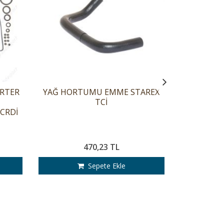
STAR
ORTER
YAĞ HORTUMU EMME STAREX
TCİ
CRDİ
470,23 TL
Sepete Ekle