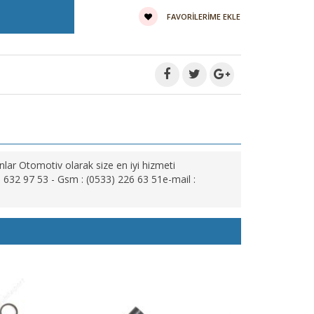
FAVORILERIME EKLE
ar Otomotiv olarak size en iyi hizmeti
 632 97 53 - Gsm : (0533) 226 63 51e-mail :
CONTA