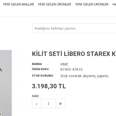
YENİ GELEN MALLAR
YENİ GELEN ÜRÜNLER
YENİ GELEN ÜRÜNLER
H
KİLİT SETİ LİBERO STAREX
HMC
MARKA
81905-47A10
ÜRÜN KODU
Stok sorarak alışveriş yapınız.
STOK DURUMU
3.198,30 TL
Adet
-
+