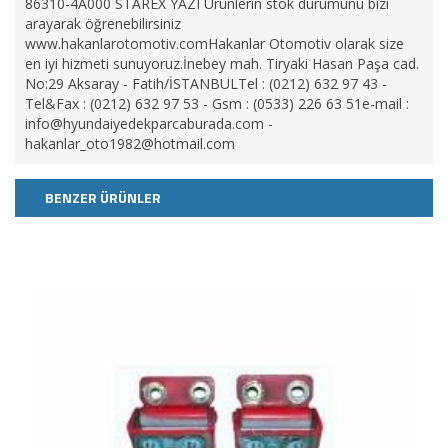
86310-4A000 STAREX YAZI Ürünlerin stok durumunu bizi
arayarak öğrenebilirsiniz
www.hakanlarotomotiv.comHakanlar Otomotiv olarak size
en iyi hizmeti sunuyoruz.İnebey mah. Tiryaki Hasan Paşa cad.
No:29 Aksaray - Fatih/İSTANBULTel : (0212) 632 97 43 -
Tel&Fax : (0212) 632 97 53 - Gsm : (0533) 226 63 51e-mail :
info@hyundaiyedekparcaburada.com
-
hakanlar_oto1982@hotmail.com
BENZER ÜRÜNLER