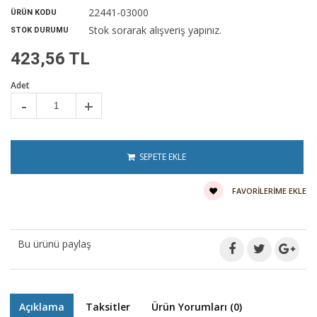
22441-03000
ÜRÜN KODU
Stok sorarak alışveriş yapınız.
STOK DURUMU
423,56 TL
Adet
-
+
SEPETE EKLE
FAVORILERIME EKLE
Bu ürünü paylaş
Açıklama
Taksitler
Ürün Yorumları (0)