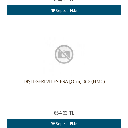
Sepete Ekle
DİŞLİ GERİ VİTES ERA [Otm] 06> (HMC)
654,63 TL
Sepete Ekle