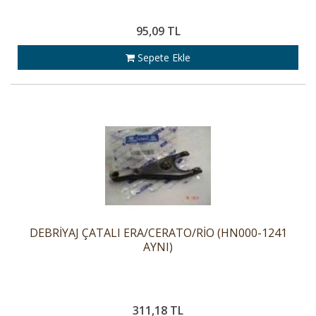
95,09 TL
Sepete Ekle
DEBRİYAJ ÇATALI ERA/CERATO/RİO (HN000-1241
AYNI)
311,18 TL