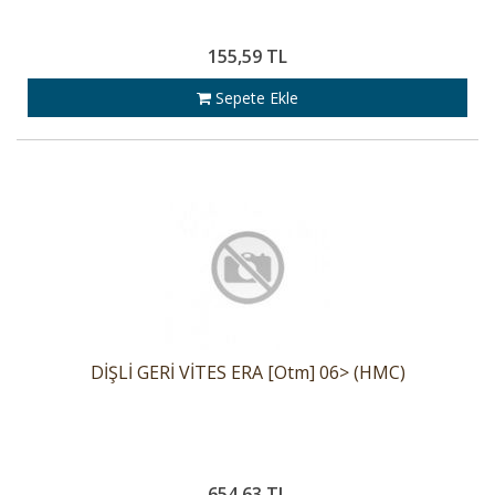
155,59 TL
Sepete Ekle
DİŞLİ GERİ VİTES ERA [Otm] 06> (HMC)
654,63 TL