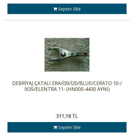
Sepete Ekle
DEBRİYAJ ÇATALI ERA/İ30/İ20/BLUE/CERATO 10-/
İX35/ELENTRA 11- (HN000-4430 AYNI)
311,18 TL
Sepete Ekle