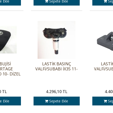
e Ekle
Sepete Ekle
Sep
BUJİSİ
LASTİK BASINÇ
LASTİ
ORTAGE
VALFİ/SUBABI İX35 11-
VALFİ/SUB
 10- DİZEL
0 TL
4.296,10 TL
4.40
e Ekle
Sepete Ekle
Sep