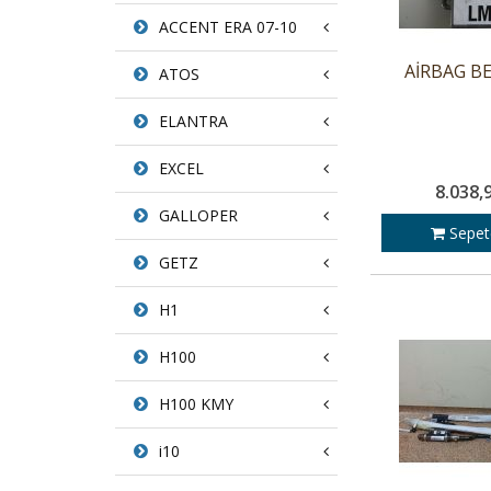
ACCENT ERA 07-10
AİRBAG BE
ATOS
ELANTRA
EXCEL
8.038,
GALLOPER
Sepet
GETZ
H1
H100
H100 KMY
i10