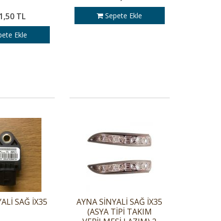
1,50 TL
Sepete Ekle
ete Ekle
ALİ SAĞ İX35
AYNA SİNYALİ SAĞ İX35
(ASYA TİPİ TAKIM