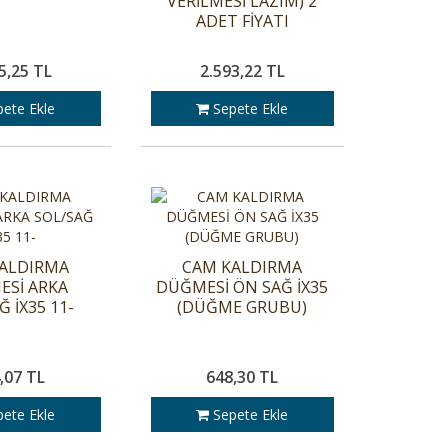
VERİLMESİ LAZIM) 2
ADET FİYATI
5,25 TL
2.593,22 TL
ete Ekle
Sepete Ekle
ALDIRMA
CAM KALDIRMA
Sİ ARKA
DÜĞMESİ ÖN SAĞ İX35
Ğ İX35 11-
(DÜĞME GRUBU)
,07 TL
648,30 TL
ete Ekle
Sepete Ekle