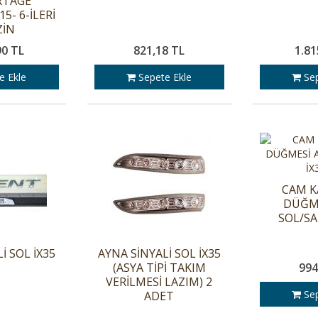
RTAGE
5- 6-İLERİ
ZİN
90 TL
821,18 TL
1.81
e Ekle
Sepete Ekle
Sep
CAM K
DÜĞME
SOL/SA
İ SOL İX35
AYNA SİNYALİ SOL İX35
(ASYA TİPİ TAKIM
994
VERİLMESİ LAZIM) 2
Sep
ADET