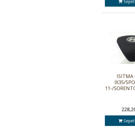
Sepet
ISITMA 
İX35/SP
11-/SORENTO
228,2
Sepet