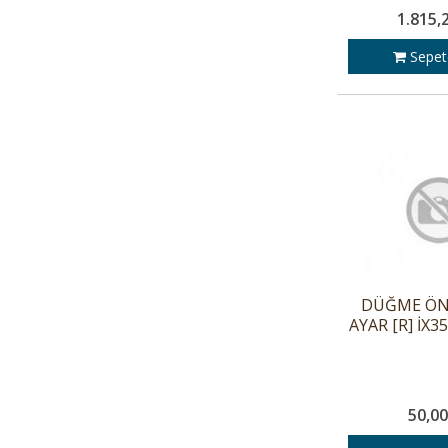
1.815,
Sepet
DÜĞME ÖN
AYAR [R] İX3
50,00