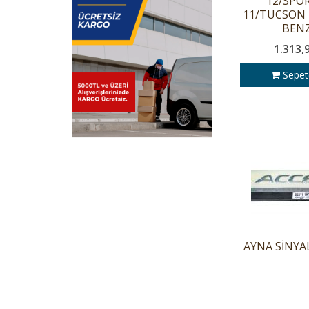
12/SPO
11/TUCSON 1
BEN
1.313,
Sepet
AYNA SİNYAL