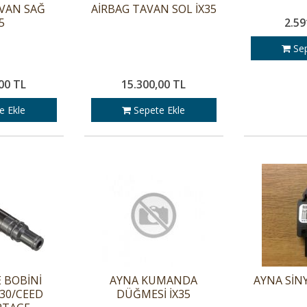
AVAN SAĞ
AİRBAG TAVAN SOL İX35
5
2.59
Sep
00 TL
15.300,00 TL
e Ekle
Sepete Ekle
 BOBİNİ
AYNA KUMANDA
AYNA SİNY
İ30/CEED
DÜĞMESİ İX35