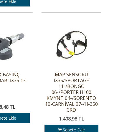
ete Ekle
K BASINÇ
MAP SENSÖRÜ
ABI İX35 13-
İX35/SPORTAGE
11-/BONGO
06-/PORTER H100
KMYNT 04-/SORENTO
10-CARNİVAL 07-/H-350
8,48 TL
CRD
ete Ekle
1.408,98 TL
Sepete Ekle