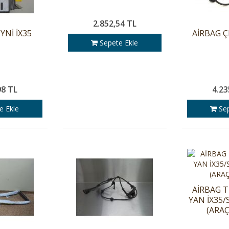
2.852,54 TL
YNİ İX35
AİRBAG Ç
Sepete Ekle
98 TL
4.23
e Ekle
Sep
AİRBAG T
YAN İX35
(ARA