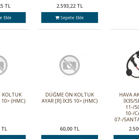
25 TL
2.593,22 TL
e Ekle
Sepete Ekle
 KOLTUK
DÜĞME ÖN KOLTUK
HAVA AK
5 10> (HMC)
AYAR [R] İX35 10> (HMC)
İX35/
11-/
10-/
07-/SANTA
 TL
60,00 TL
2.50