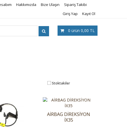
esabım
Hakkımızda
Bize Ulaşın
Sipariş Takibi
Giriş Yap
Kayıt Ol
0
ürün
0,00 TL
Stoktakiler
AİRBAG DİREKSİYON
İX35