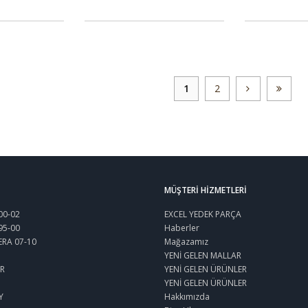
1
2
MÜŞTERI HIZMETLERI
00-02
EXCEL YEDEK PARÇA
95-00
Haberler
ERA 07-10
Mağazamız
YENİ GELEN MALLAR
R
YENİ GELEN ÜRÜNLER
YENİ GELEN ÜRÜNLER
Y
Hakkımızda