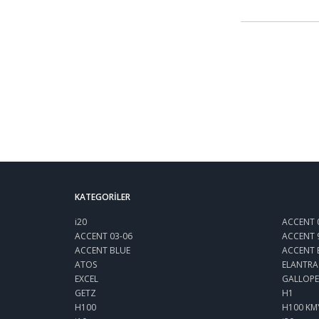
KATEGORILER
i20
ACCENT 
ACCENT 03-06
ACCENT 
ACCENT BLUE
ACCENT 
ATOS
ELANTRA
EXCEL
GALLOPE
GETZ
H1
H100
H100 KM