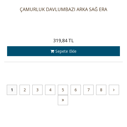
ÇAMURLUK DAVLUMBAZI ARKA SAĞ ERA
319,84 TL
Sepete Ekle
1
2
3
4
5
6
7
8