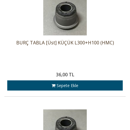
BURÇ TABLA [Üst] KÜÇÜK L300+H100 (HMC)
36,00 TL
Sepete Ekle