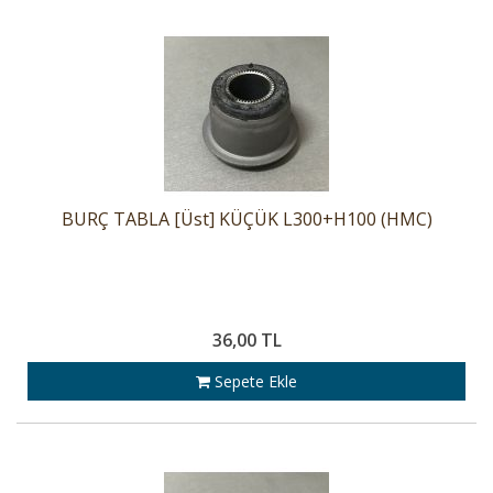
BURÇ TABLA [Üst] KÜÇÜK L300+H100 (HMC)
36,00 TL
Sepete Ekle