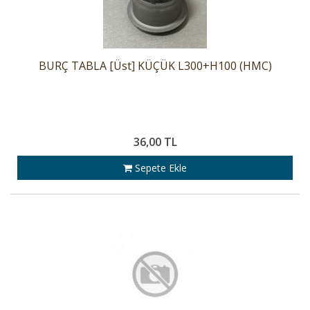
BURÇ TABLA [Üst] KÜÇÜK L300+H100 (HMC)
36,00 TL
Sepete Ekle