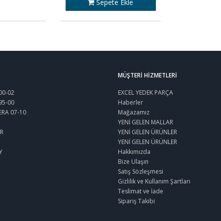
Sepete Ekle
MÜŞTERI HIZMETLERI
00-02
EXCEL YEDEK PARÇA
95-00
Haberler
ERA 07-10
Mağazamız
YENİ GELEN MALLAR
R
YENİ GELEN ÜRÜNLER
YENİ GELEN ÜRÜNLER
Y
Hakkımızda
Bize Ulaşın
Satış Sözleşmesi
Gizlilik ve Kullanım Şartları
Teslimat ve İade
Sipariş Takibi