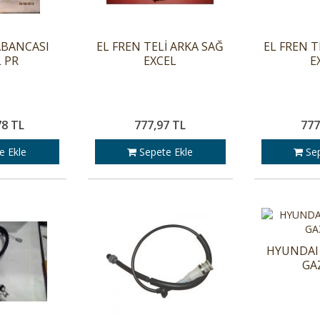
ABANCASI
EL FREN TELİ ARKA SAĞ
EL FREN T
 PR
EXCEL
E
78 TL
777,97 TL
777
e Ekle
Sepete Ekle
Sep
HYUNDAI 
GA