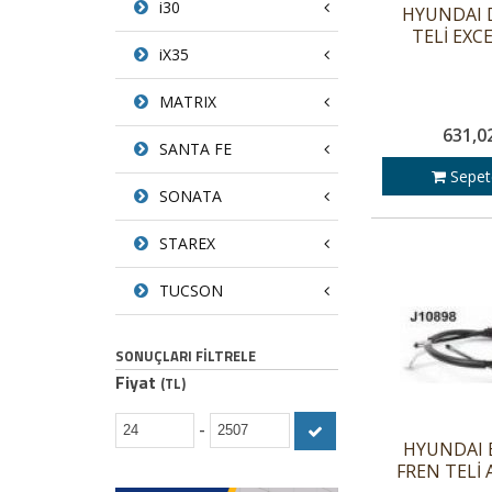
i30
HYUNDAI 
TELİ EXCE
iX35
MATRIX
631,0
SANTA FE
Sepet
SONATA
STAREX
TUCSON
SONUÇLARI FILTRELE
Fiyat
(TL)
-
HYUNDAI 
FREN TELİ 