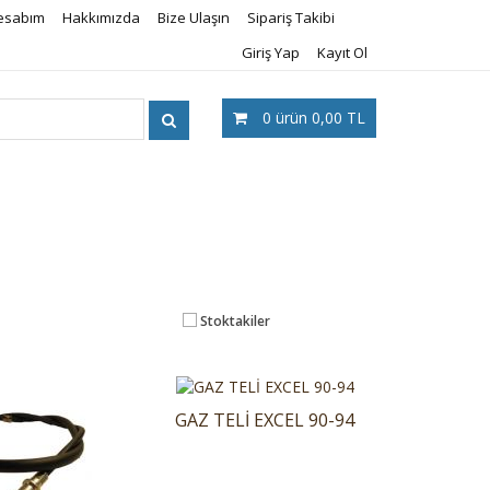
esabım
Hakkımızda
Bize Ulaşın
Sipariş Takibi
Giriş Yap
Kayıt Ol
0
ürün
0,00 TL
Stoktakiler
GAZ TELİ EXCEL 90-94