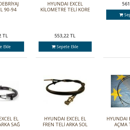
DEBRİYAJ
HYUNDAI EXCEL
561
L 90-94
KİLOMETRE TELİ KORE
Sep
2 TL
553,22 TL
e Ekle
Sepete Ekle
EXCEL EL
HYUNDAI EXCEL EL
HYUNDAI 
ARKA SAĞ
FREN TELİ ARKA SOL
AÇMA T