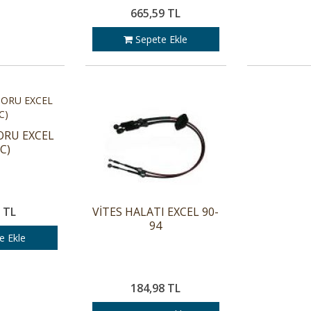
665,59 TL
Sepete Ekle
ORU EXCEL
C)
 TL
VİTES HALATI EXCEL 90-
94
e Ekle
184,98 TL