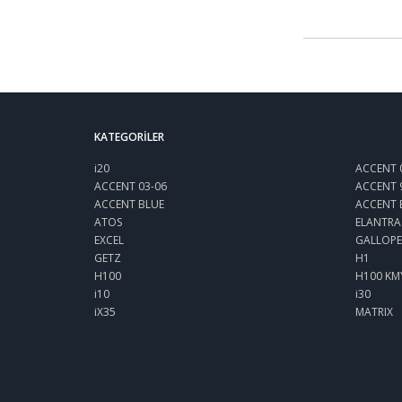
KATEGORILER
i20
ACCENT 
ACCENT 03-06
ACCENT 
ACCENT BLUE
ACCENT 
ATOS
ELANTRA
EXCEL
GALLOPE
GETZ
H1
H100
H100 KM
i10
i30
iX35
MATRIX