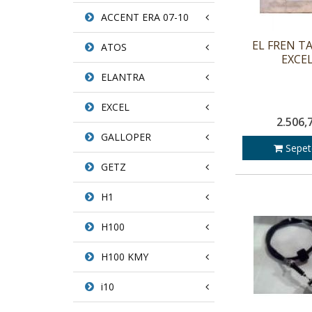
ACCENT ERA 07-10
EL FREN T
ATOS
EXCEL
ELANTRA
EXCEL
2.506,
GALLOPER
Sepet
GETZ
H1
H100
H100 KMY
i10