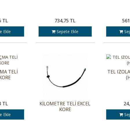
5 TL
734,75 TL
561
e Ekle
Sepete Ekle
Sep
MA TELİ
TEL IZOL
 KORE
(
3 TL
KİLOMETRE TELİ EXCEL
24
KORE
e Ekle
Sep