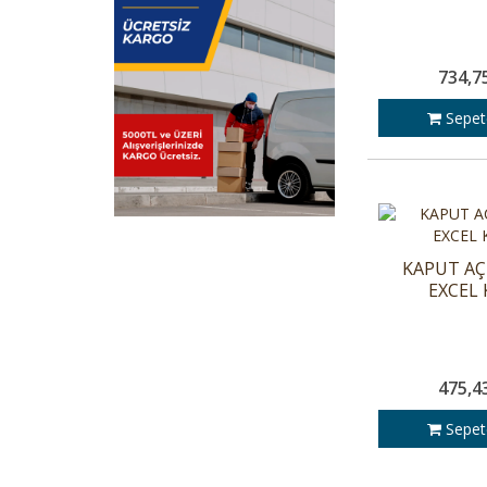
734,7
Sepet
KAPUT AÇ
EXCEL
475,4
Sepet