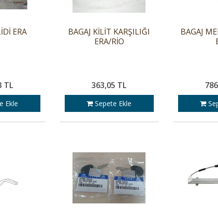
İDİ ERA
BAGAJ KİLİT KARŞILIĞI
BAGAJ ME
ERA/RİO
3 TL
363,05 TL
786
e Ekle
Sepete Ekle
Sep