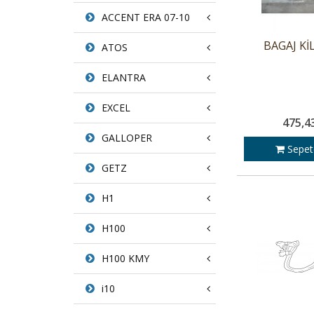
ACCENT ERA 07-10
BAGAJ KİL
ATOS
ELANTRA
EXCEL
475,4
GALLOPER
Sepet
GETZ
H1
H100
H100 KMY
i10