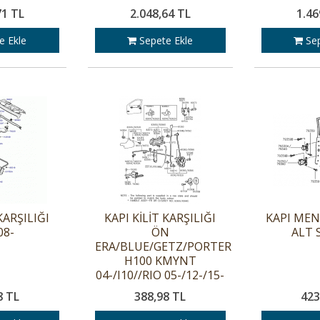
71 TL
2.048,64 TL
1.46
e Ekle
Sepete Ekle
Sep
KARŞILIĞI
KAPI KİLİT KARŞILIĞI
KAPI MEN
08-
ÖN
ALT 
ERA/BLUE/GETZ/PORTER
H100 KMYNT
04-/I10//RIO 05-/12-/15-
8 TL
388,98 TL
423