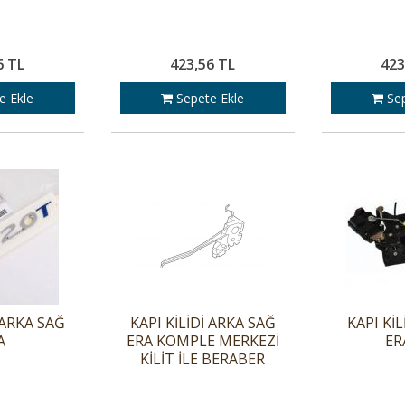
6 TL
423,56 TL
423
e Ekle
Sepete Ekle
Sep
 ARKA SAĞ
KAPI KİLİDİ ARKA SAĞ
KAPI Kİ
A
ERA KOMPLE MERKEZİ
ER
KİLİT İLE BERABER