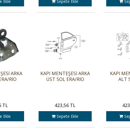
e Ekle
Sepete Ekle
Sep
ŞESİ ARKA
KAPI MENTEŞESİ ARKA
KAPI ME
ERA/RİO
ÜST SOL ERA/RİO
ALT 
6 TL
423,56 TL
423
e Ekle
Sepete Ekle
Sep