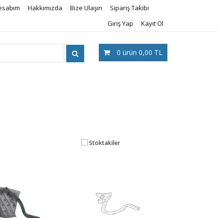
esabım
Hakkımızda
Bize Ulaşın
Sipariş Takibi
Giriş Yap
Kayıt Ol
0
ürün
0,00 TL
Stoktakiler