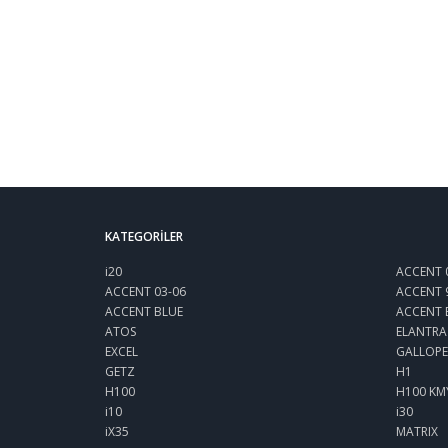
KATEGORILER
i20
ACCENT 
ACCENT 03-06
ACCENT 
ACCENT BLUE
ACCENT 
ATOS
ELANTRA
EXCEL
GALLOPE
GETZ
H1
H100
H100 KM
i10
i30
iX35
MATRIX