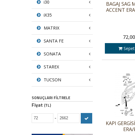
i30
BAGAJ SAG 
ACCENT ERA 
iX35
MATRIX
72,00
SANTA FE
Sepet
SONATA
STAREX
TUCSON
SONUÇLARI FILTRELE
Fiyat
(TL)
-
KAPI GERGİS
ERA/