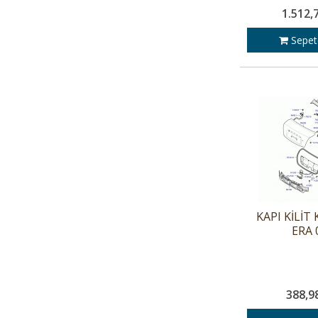
1.512,
Sepet
KAPI KİLİT 
ERA 
388,9