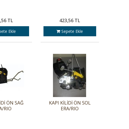
,56 TL
423,56 TL
ete Ekle
Sepete Ekle
LİDİ ÖN SAĞ
KAPI KİLİDİ ÖN SOL
A/RIO
ERA/RIO