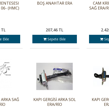
MENTESESI
BOŞ ANAHTAR ERA
CAM KRİ
06- (HMC)
SAĞ ERA/
 TL
207,46 TL
2.42
e Ekle
Sepete Ekle
Sep
İ ARKA SAĞ
KAPI GERGİSİ ARKA SOL
KAPI GER
RİO
ERA/RİO
ER