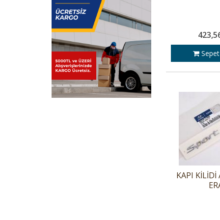
423,5
Sepet
KAPI KİLİDİ
ER