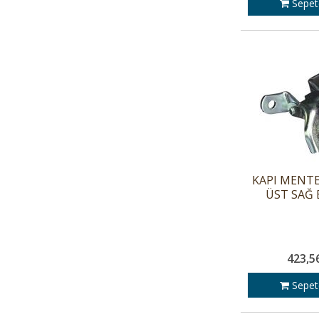
Sepet
KAPI MENTE
ÜST SAĞ 
423,5
Sepet